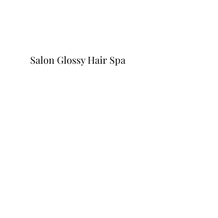
Salon Glossy Hair Spa
Formulario de suscripción
Enviar
+32471210997
Pelikaanstraat 3/1210, 2018 Antwerpen,
Belgium