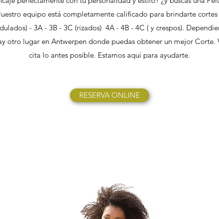
caje perfectamente con tu personalidad y estilo? ¿y buscas una Pel
Nuestro equipo está completamente calificado para brindarte cortes 
ondulados) - 3A - 3B - 3C (rizados) 4A - 4B - 4C ( y crespos). Dependie
y otro lugar en Antwerpen donde puedas obtener un mejor Corte.
cita lo antes posible. Estamos aquí para ayudarte.
RESERVA ONLINE