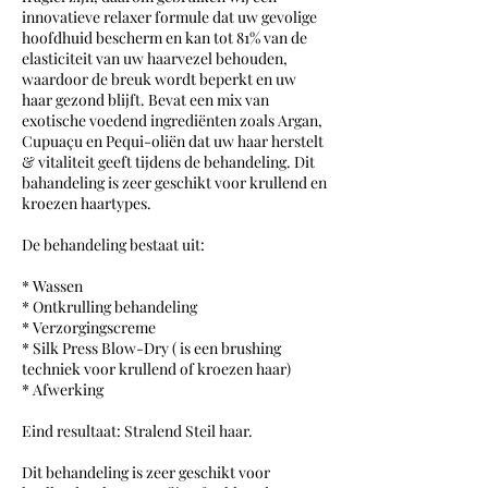
innovatieve relaxer formule dat uw gevolige
hoofdhuid bescherm en kan tot 81% van de
elasticiteit van uw haarvezel behouden,
waardoor de breuk wordt beperkt en uw
haar gezond blijft. Bevat een mix van
exotische voedend ingrediënten zoals Argan,
Cupuaçu en Pequi-oliën dat uw haar herstelt
& vitaliteit geeft tijdens de behandeling. Dit
bahandeling is zeer geschikt voor krullend en
kroezen haartypes.
De behandeling bestaat uit:
* Wassen
* Ontkrulling behandeling
* Verzorgingscreme
* Silk Press Blow-Dry ( is een brushing
techniek voor krullend of kroezen haar)
* Afwerking
Eind resultaat: Stralend Steil haar.
Dit behandeling is zeer geschikt voor