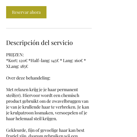
3
0
Reservar ahora
m
i
n
Descripción del servicio
PRIJZEN:
*Kort: 120€ *Half-lang: 145€ * Lang: 160€ *
XLang: 185€
Over deze behandeling:
Met relaxen krijg je je haar permanent
steil(er). Hiervoor wordt een chemisch
product gebruikt om de zwavelbruggen van
je van je krullende haar te verbreken. Je kan
je krulpatroon losmaken, versoepelen of je
haar helemaal steil krijgen.
Gekleurde, fijn of gevoelige haar kan best
fragiel zijn, daarom gebruiken wij een