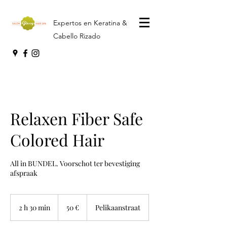
Expertos en Keratina &
Cabello Rizado
Relaxen Fiber Safe
Colored Hair
All in BUNDEL. Voorschot ter bevestiging
afspraak
50
euros
2 h 30 min
2
50 €
Pelikaanstraat
h