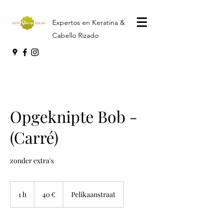
Expertos en Keratina &
Cabello Rizado
Opgeknipte Bob -
(Carré)
zonder extra's
40
euros
1 h
1
40 €
Pelikaanstraat