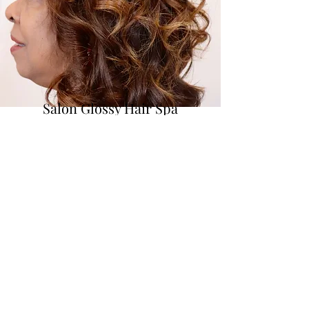
Salon Glossy Hair Spa
Formulario de suscripción
Enviar
+32471210997
Pelikaanstraat 3/1210, 2018 Antwerpen,